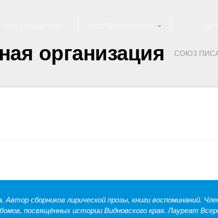
Лит. сообщества
Изд. "Серебро слов"
Парт
ная организация
СОЮЗ ПИС
. Автор сборников лирической прозы, книги воспоминаний. Чле
льбомов, посвящённых истории Видновского края. Лауреат Вс